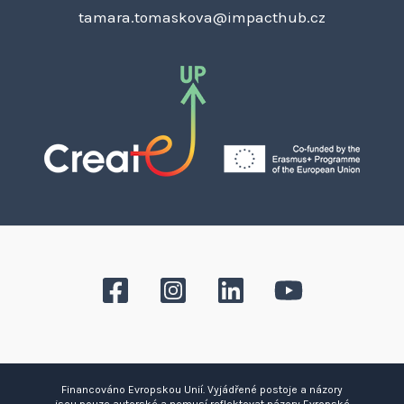
tamara.tomaskova@impacthub.cz
Financováno Evropskou Unií. Vyjádřené postoje a názory