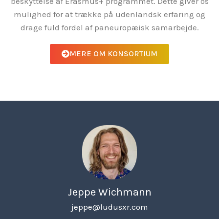
beskyttelse af Erasmus+ programmet. Dette giver os
mulighed for at trække på udenlandsk erfaring og
drage fuld fordel af paneuropæisk samarbejde.
MERE OM KONSORTIUM
Jeppe Wichmann
jeppe@ludusxr.com