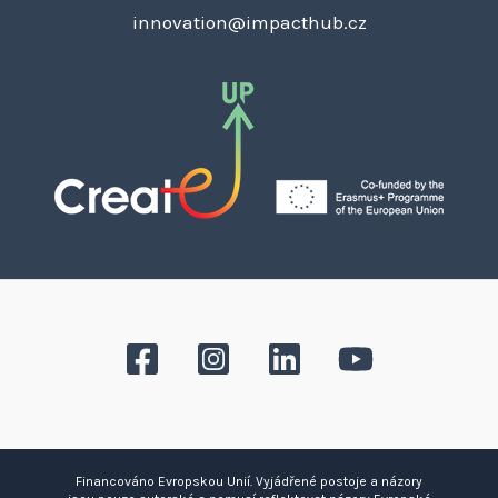
innovation@impacthub.cz
Financováno Evropskou Unií. Vyjádřené postoje a názory